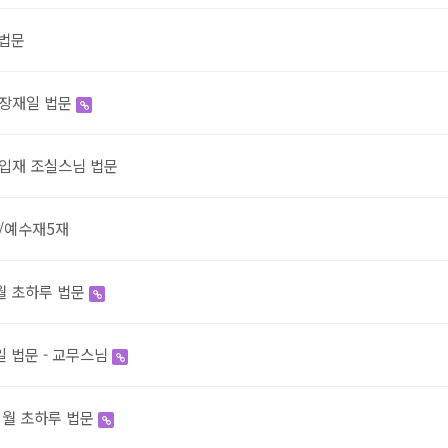
 법문
장재일 법문
입재 조실스님 법문
/예수재5재
월 초하루 법문
일 법문 - 교무스님
1월 초하루 법문