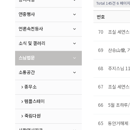
Total 145건
6 페이
연중행사
번호
언론속전등사
70
조실 세연스
소식 및 갤러리
69
산승山僧, 
스님법문
68
주지스님 1
소통공간
종무소
67
조실 세연스
템플스테이
66
5월 초하루
죽림다원
65
동안거해제 