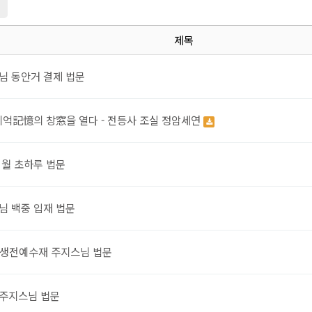
지
제목
님 동안거 결제 법문
기억記憶의 창窓을 열다 - 전등사 조실 정암세연
1월 초하루 법문
님 백중 입재 법문
/생전예수재 주지스님 법문
주지스님 법문