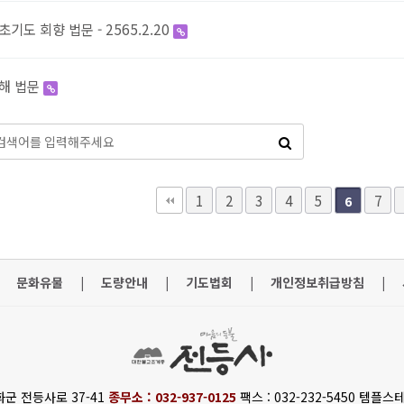
기도 회향 법문 - 2565.2.20
해 법문
맨끝
1
2
3
4
5
7
6
문화유물
|
도량안내
|
기도법회
|
개인정보취급방침
|
화군 전등사로 37-41
종무소 : 032-937-0125
팩스 : 032-232-5450 템플스테