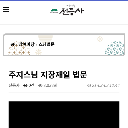
참여마당
스님법문
주지스님 지장재일 법문
전등사
0건
3,038회
21-03-02 12:44