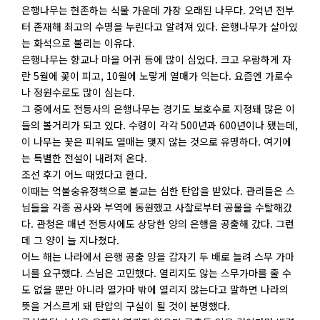
은행나무는 현존하는 식물 가운데 가장 오래된 나무다. 2억년 전부
터 존재해 최고의 수명을 누린다고 알려져 있다. 은행나무가 살아있
는 화석으로 불리는 이유다.
은행나무는 향교나 마을 어귀 등에 많이 심었다. 크고 우람하게 자
란 5월에 꽃이 피고, 10월에 노랗게 열매가 익는다. 요즘엔 가로수
나 정원수로도 많이 심는다.
그 중에서도 전등사의 은행나무는 경기도 보호수로 지정돼 많은 이
들의 볼거리가 되고 있다. 수령이 각각 500년과 600년이나 됐는데,
이 나무는 꽃은 피워도 열매는 맺지 않는 것으로 유명하다. 여기에
는 특별한 전설이 내려져 온다.
조선 후기 어느 때였다고 한다.
이때는 억불숭유정책으로 불교는 심한 탄압을 받았다. 관리들은 스
님들을 각종 공사와 부역에 동원했고 사찰로부터 공물을 수탈해갔
다. 관청은 매년 전등사에도 상당한 양의 은행을 공출해 갔다. 그런
데 그 양이 늘 지나쳤다.
어느 해는 나라에서 은행 공출 양을 갑자기 두 배로 늘려 스무 가마
니를 요구했다. 스님은 고민했다. 열리지도 않는 스무가마를 줄 수
도 없을 뿐만 아니라 열가마 밖에 열리지 않는다고 말하면 나라의
뜻을 거스르게 돼 탄압의 구실이 될 것이 분명했다.