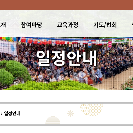
소개
참여마당
교육과정
기도/법회
일정안내
이
일정안내