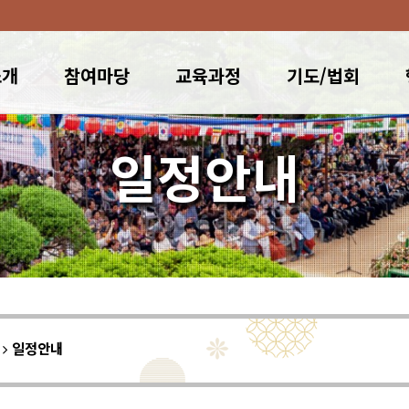
소개
참여마당
교육과정
기도/법회
일정안내
이
일정안내