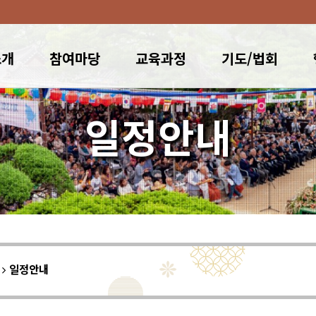
소개
참여마당
교육과정
기도/법회
일정안내
이
일정안내