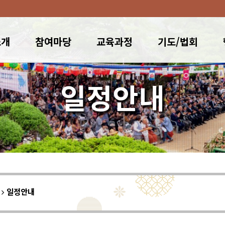
소개
참여마당
교육과정
기도/법회
일정안내
이
일정안내