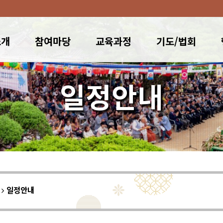
소개
참여마당
교육과정
기도/법회
일정안내
이
일정안내