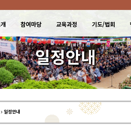
소개
참여마당
교육과정
기도/법회
일정안내
이
일정안내