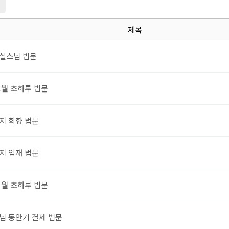
지
제목
실스님 법문
2월 초하루 법문
지 회향 법문
지 입재 법문
1월 초하루 법문
님 동안거 결제 법문