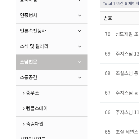
Total 145건
6 페이
연중행사
번호
언론속전등사
70
성도재일 조
소식 및 갤러리
69
주지스님 1
스님법문
68
조실스님 동
소통공간
종무소
67
주지스님 동
템플스테이
66
주지스님 1
죽림다원
65
조실 세연스