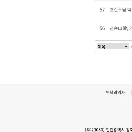
57
조실스님 백
56
산승山僧, 
처음
연혁과역사
|
(우:23050) 인천광역시 강