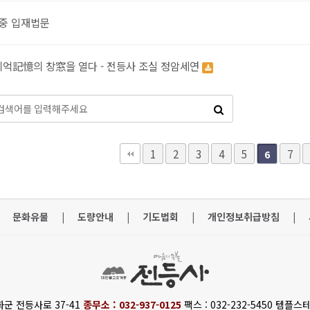
중 입재법문
기억記憶의 창窓을 열다 - 전등사 조실 정암세연
맨끝
1
2
3
4
5
7
6
문화유물
|
도량안내
|
기도법회
|
개인정보취급방침
|
화군 전등사로 37-41
종무소 : 032-937-0125
팩스 : 032-232-5450 템플스테