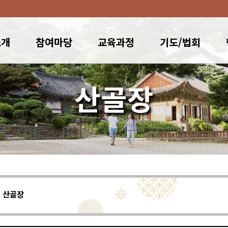
소개
참여마당
교육과정
기도/법회
산골장
산골장