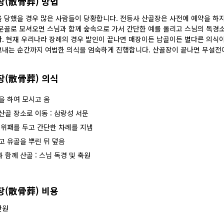
장(散骨葬) 방법
 당했을 경우 많은 사람들이 당황합니다. 전등사 산골장은 사전에 예약을 하지
분골로 모셔오면 스님과 함께 숲속으로 가서 간단한 예를 올리고 스님의 독경소
. 현재 우리나라 장례의 경우 발인이 끝나면 매장이든 납골이든 별다른 의식이
내는 순간까지 여법한 의식을 엄숙하게 진행합니다. 산골장이 끝나면 무설전에
장(散骨葬) 의식
을 하여 모시고 옴
산골 장소로 이동 : 삼랑성 서문
 위패를 두고 간단한 차례를 지냄
고 유골을 뿌린 뒤 덮음
 함께 산골 : 스님 독경 및 축원
장(散骨葬) 비용
만원