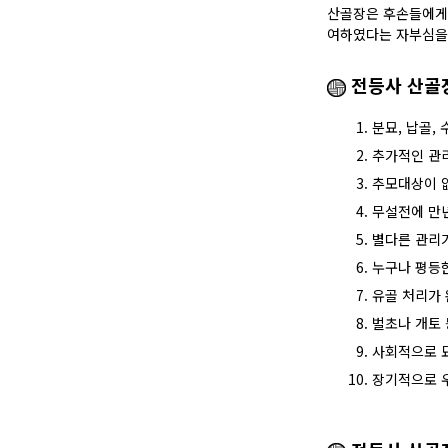
산골장은 후손들에게 
여하였다는 자부심을
전등사 산골
분묘, 납골,
추가적인 관
추모대상이 
무설전에 만년
별다른 관리가
누구나 평등
유골 처리가 
벌초나 개토 
사회적으로 
장기적으로 