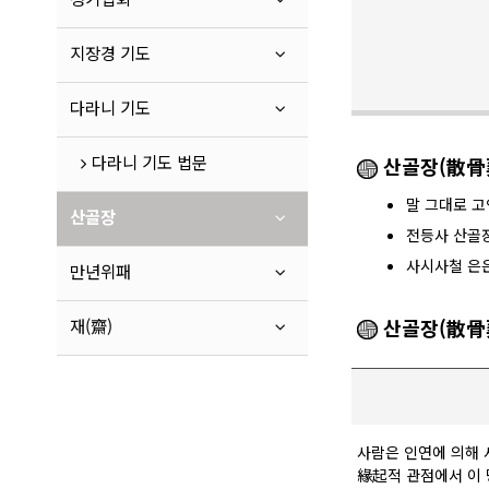
지장경 기도
다라니 기도
다라니 기도 법문
산골장(散骨
말 그대로 고
산골장
전등사 산골
사시사철 은
만년위패
산골장(散骨
재(齋)
사람은 인연에 의해 사
緣起적 관점에서 이 