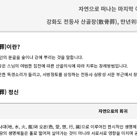
자연으로 떠나는 마지막 
강화도 전등사 산골장(散骨葬), 만년위
葬)이란?
인의 분골을 숲이나 강에 뿌리는 것을 말합니다.
장은 스님의 여법한 집전에 따른 산골의식에 따라 치루는 장례방법입니다.
은한 독경소리가 들리고, 서방정토를 상징하는 전등사 삼랑성 서문 부근에서 
葬) 정신
자연으로의 회귀
대(地, 水, 火, 風)와 오온(色, 受, 想, 行, 識)으로 이루어진 한시적인 
땅의 생명체들은 홀로 떨어져 살아가는 것이 아니라 서로서로 영향을 미치며 