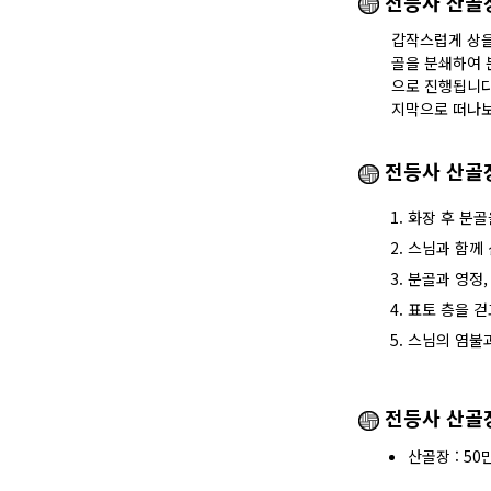
전등사 산골
갑작스럽게 상을
골을 분쇄하여 
으로 진행됩니다
지막으로 떠나보
전등사 산골
화장 후 분골
스님과 함께 
분골과 영정,
표토 층을 걷
스님의 염불과
전등사 산골
산골장 : 50