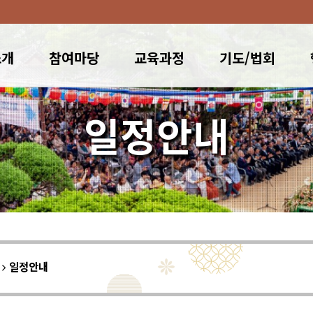
소개
참여마당
교육과정
기도/법회
일정안내
이
일정안내