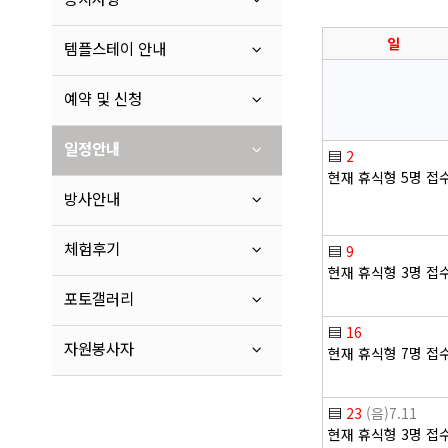
일
템플스테이 안내
예약 및 신청
일정안내
▤
2
현재 휴식형 5명 접
방사안내
체험후기
▤
9
현재 휴식형 3명 접
포토갤러리
▤
16
자원봉사자
현재 휴식형 7명 접
▤
23
(음)7.11
현재 휴식형 3명 접