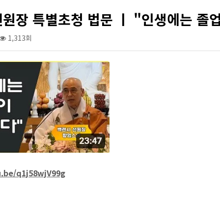
선원장 특별초청 법문 ㅣ "인생에는 졸
1,313회
u.be/q1j58wjV99g