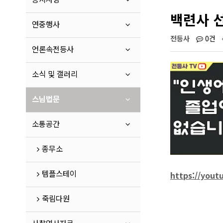
백련사 
연중행사
전등사
0건
언론속전등사
소식 및 갤러리
스님법문
소통공간
종무소
템플스테이
https://yout
죽림다원