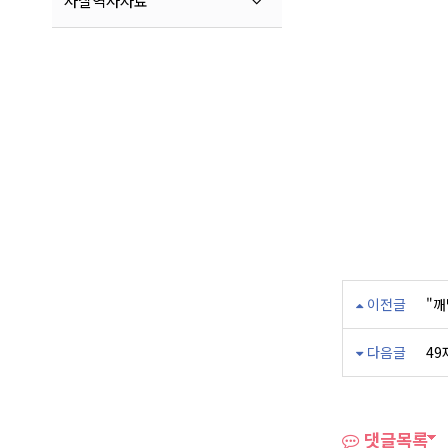
사찰역사자료
이전글
"깨
다음글
49
댓글목록