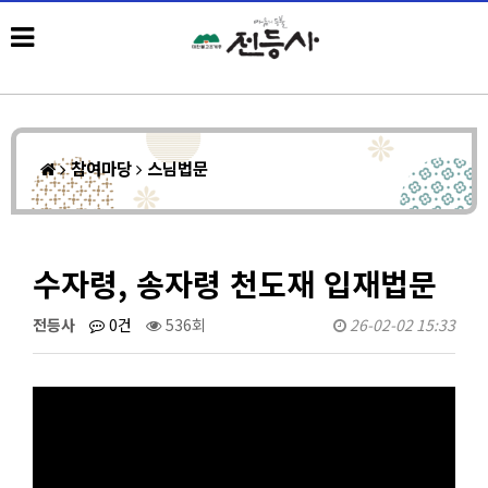
참여마당
스님법문
수자령, 송자령 천도재 입재법문
전등사
0건
536회
26-02-02 15:33