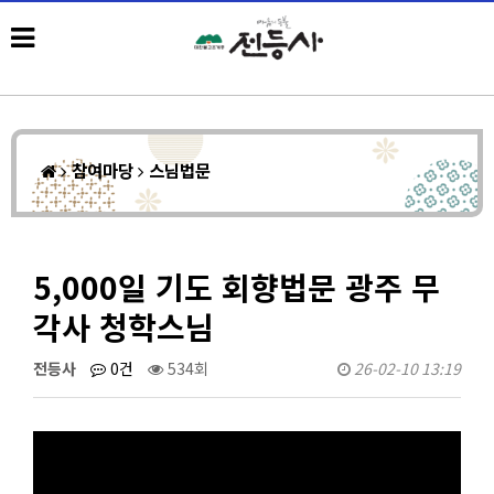
참여마당
스님법문
5,000일 기도 회향법문 광주 무
각사 청학스님
전등사
0건
534회
26-02-10 13:19