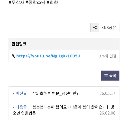
#무각사
#청학스님
#회향
SNS공유
관련링크
https://youtu.be/NgHgXxL0D5U
376회 연결
목록
이전글
4월 초하루 법문_정진이란?
26.05.17
다음글
봄봄봄~ 봄이 왔어요~ 마음에 봄이 왔어요~ ㅣ 병
오년 입춘법문
26.02.08