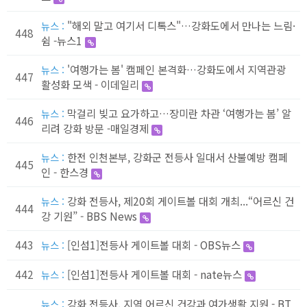
"해외 말고 여기서 디톡스"…강화도에서 만나는 느림·
뉴스 :
448
쉼 -뉴스1
'여행가는 봄' 캠페인 본격화…강화도에서 지역관광
뉴스 :
447
활성화 모색 - 이데일리
막걸리 빚고 요가하고…장미란 차관 ‘여행가는 봄’ 알
뉴스 :
446
리려 강화 방문 -매일경제
한전 인천본부, 강화군 전등사 일대서 산불예방 캠페
뉴스 :
445
인 - 한스경
강화 전등사, 제20회 게이트볼 대회 개최...“어르신 건
뉴스 :
444
강 기원” - BBS News
443
[인섬1]전등사 게이트볼 대회 - OBS뉴스
뉴스 :
442
[인섬1]전등사 게이트볼 대회 - nate뉴스
뉴스 :
강화 전등사, 지역 어르신 건강과 여가생활 지원 - BT
뉴스 :