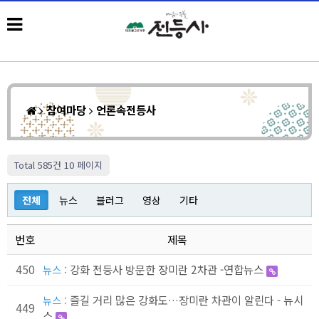
참여마당
언론속전등사
Total 585건
10 페이지
전체
뉴스
블러그
영상
기타
번호
제목
450
강화 전등사 방문한 장미란 2차관 -연합뉴스
뉴스 :
즐길 거리 많은 강화도…장미란 차관이 알린다 - 뉴시
뉴스 :
449
스