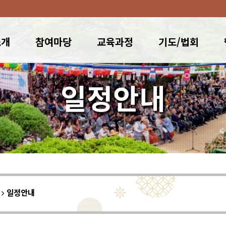
소개
참여마당
교육과정
기도/법회
일정안내
이
일정안내