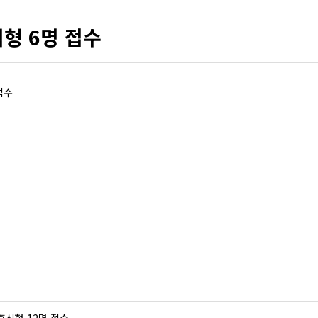
형 6명 접수
접수