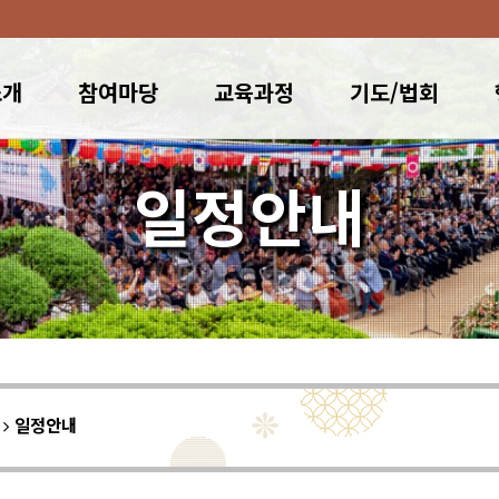
소개
참여마당
교육과정
기도/법회
일정안내
이
일정안내