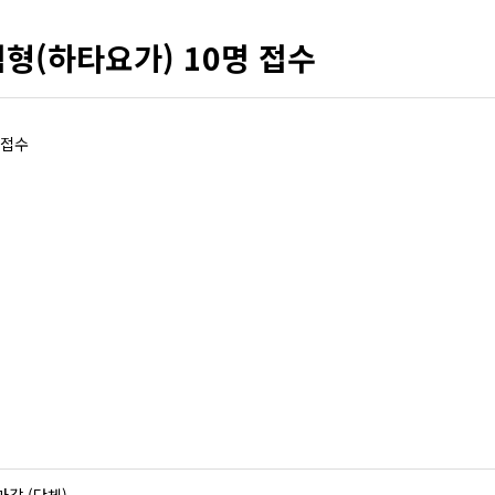
형(하타요가) 10명 접수
 접수