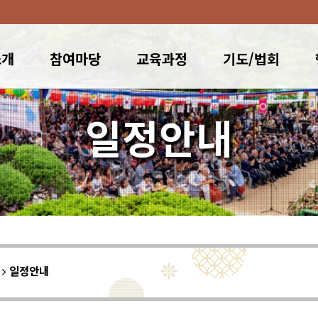
소개
참여마당
교육과정
기도/법회
일정안내
이
일정안내