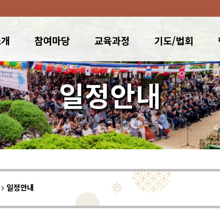
소개
참여마당
교육과정
기도/법회
일정안내
이
일정안내