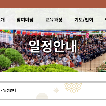
소개
참여마당
교육과정
기도/법회
일정안내
이
일정안내