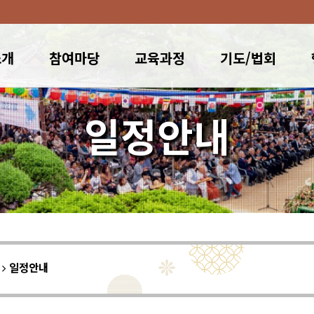
소개
참여마당
교육과정
기도/법회
일정안내
이
일정안내