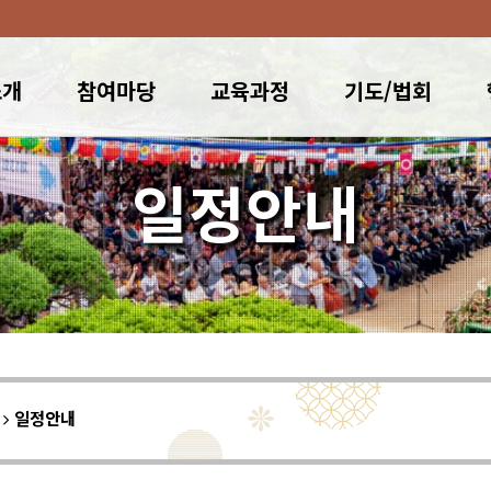
소개
참여마당
교육과정
기도/법회
일정안내
이
일정안내