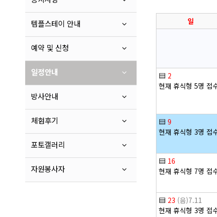
일
템플스테이 안내
예약 및 신청
일정안내
▤
2
현재 휴식형 5명 접
방사안내
체험후기
▤
9
현재 휴식형 3명 접
포토갤러리
▤
16
자원봉사자
현재 휴식형 7명 접
▤
23
(음)7.11
현재 휴식형 3명 접