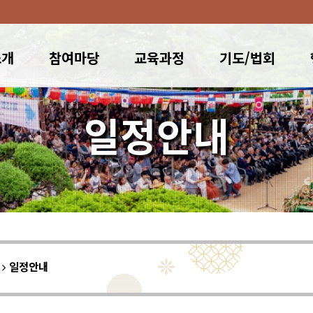
소개
참여마당
교육과정
기도/법회
일정안내
이
일정안내