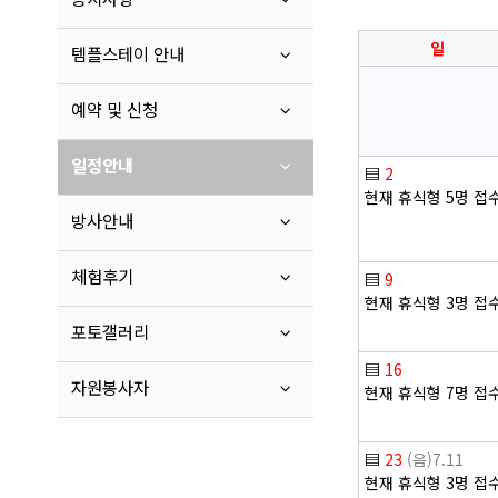
일
템플스테이 안내
예약 및 신청
일정안내
▤
2
현재 휴식형 5명 접
방사안내
체험후기
▤
9
현재 휴식형 3명 접
포토갤러리
▤
16
자원봉사자
현재 휴식형 7명 접
▤
23
(음)7.11
현재 휴식형 3명 접