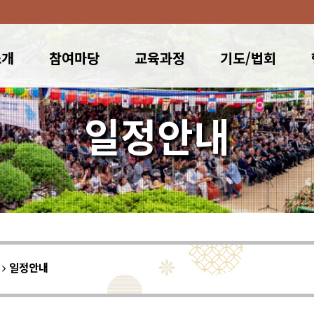
소개
참여마당
교육과정
기도/법회
일정안내
이
일정안내