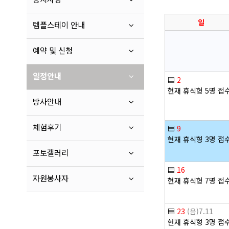
일
템플스테이 안내
예약 및 신청
일정안내
▤
2
현재 휴식형 5명 접
방사안내
체험후기
▤
9
현재 휴식형 3명 접
포토갤러리
▤
16
자원봉사자
현재 휴식형 7명 접
▤
23
(음)7.11
현재 휴식형 3명 접