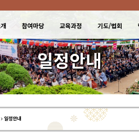
소개
참여마당
교육과정
기도/법회
일정안내
이
일정안내