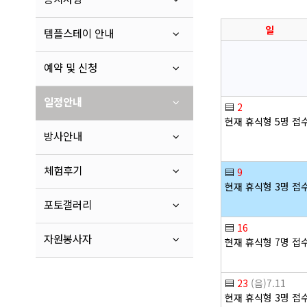
일
템플스테이 안내
예약 및 신청
일정안내
▤
2
현재 휴식형 5명 접
방사안내
체험후기
▤
9
현재 휴식형 3명 접
포토갤러리
▤
16
자원봉사자
현재 휴식형 7명 접
▤
23
(음)7.11
현재 휴식형 3명 접