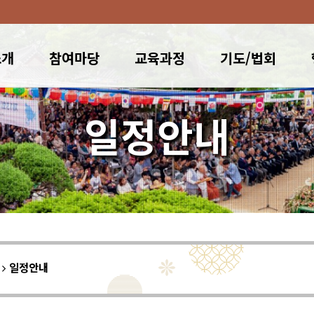
소개
참여마당
교육과정
기도/법회
일정안내
이
일정안내