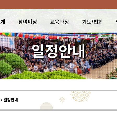
소개
참여마당
교육과정
기도/법회
일정안내
이
일정안내