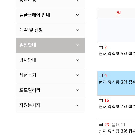
일
템플스테이 안내
예약 및 신청
일정안내
▤
2
현재 휴식형 5명 접
방사안내
체험후기
▤
9
현재 휴식형 3명 접
포토갤러리
▤
16
자원봉사자
현재 휴식형 7명 접
▤
23
(음)7.11
현재 휴식형 3명 접