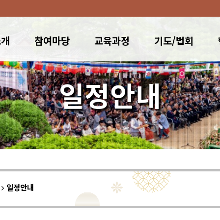
소개
참여마당
교육과정
기도/법회
일정안내
이
일정안내