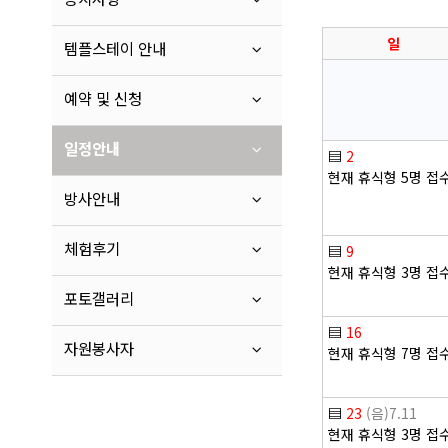
일
템플스테이 안내
예약 및 신청
일정안내
▤
2
현재 휴식형 5명 접
방사안내
체험후기
▤
9
현재 휴식형 3명 접
포토갤러리
▤
16
자원봉사자
현재 휴식형 7명 접
▤
23
(음)7.11
현재 휴식형 3명 접