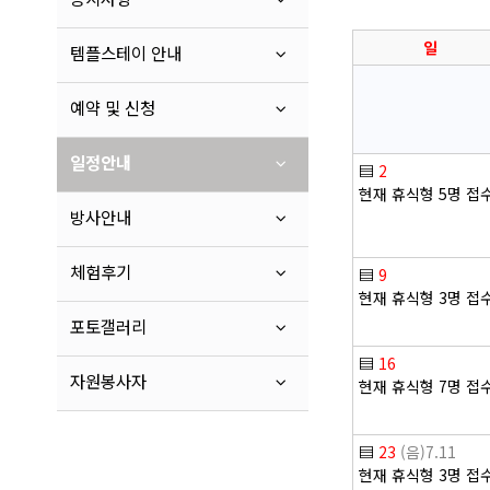
일
템플스테이 안내
예약 및 신청
일정안내
▤
2
현재 휴식형 5명 접
방사안내
체험후기
▤
9
현재 휴식형 3명 접
포토갤러리
▤
16
자원봉사자
현재 휴식형 7명 접
▤
23
(음)7.11
현재 휴식형 3명 접