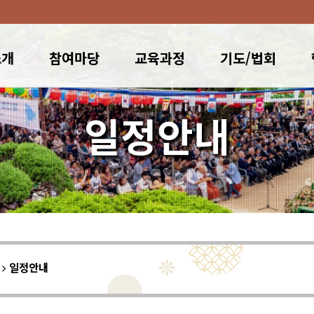
소개
참여마당
교육과정
기도/법회
일정안내
이
일정안내