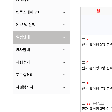
일
템플스테이 안내
예약 및 신청
일정안내
▤
2
현재 휴식형 5명 접
방사안내
체험후기
▤
9
현재 휴식형 3명 접
포토갤러리
▤
16
자원봉사자
현재 휴식형 7명 접
▤
23
(음)7.11
현재 휴식형 3명 접