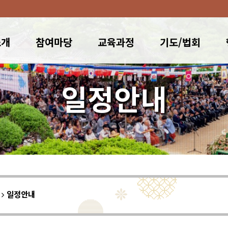
소개
참여마당
교육과정
기도/법회
일정안내
이
일정안내